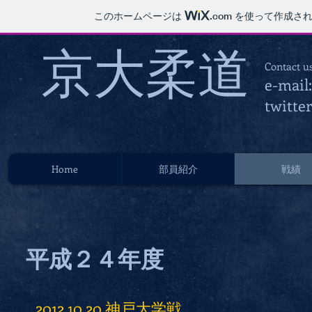
このホームページは
.com
を使って作成され
京大柔​ 道
Contact u
e-mail
twitte
Home
部員紹介
戦績
平成２４年度
2012.10.20 神戸大学戦