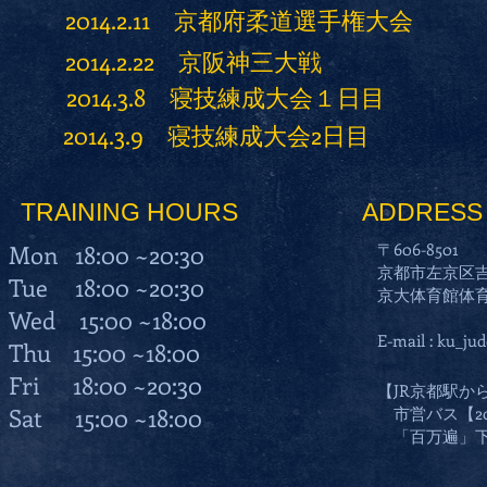
2014.2.11 京都府柔道選手権大会
2014.2.22 京阪神三大戦
2014.3.8 寝技練成大会１日目
2014.3.9 寝技練成大会2日目
TRAINING HOURS
ADDRESS
Mon 18:00 ~20:30
〒606-8501
京都市左京区
Tue 18:00 ~20:30
京大体育館体
Wed 15:00 ~18:00
E-mail :
ku_jud
Thu 15:00 ~18:00
Fri 18:00 ~20:30
【JR京都駅か
Sat 15:00 ~18:00
市営バス【2
「百万遍」下