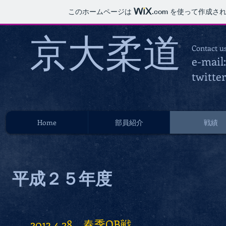
このホームページは
.com
を使って作成され
京大柔​ 道
Contact u
e-mail
twitte
Home
部員紹介
戦績
平成２５年度
2013.4.28 春季OB戦